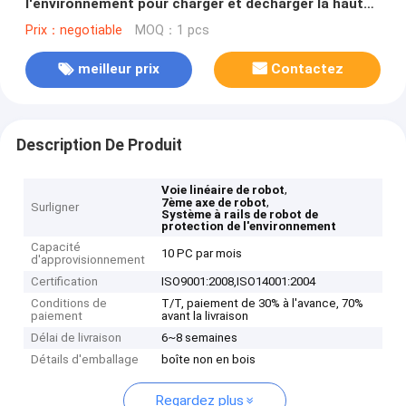
l'environnement pour charger et décharger la haute
précision
Prix：negotiable
MOQ：1 pcs
meilleur prix
Contactez
Description De Produit
,
Voie linéaire de robot
,
7ème axe de robot
Surligner
Système à rails de robot de
protection de l'environnement
Capacité
10 PC par mois
d'approvisionnement
Certification
ISO9001:2008,ISO14001:2004
Conditions de
T/T, paiement de 30% à l'avance, 70%
paiement
avant la livraison
Délai de livraison
6~8 semaines
Détails d'emballage
boîte non en bois
Regardez plus