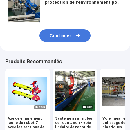
protection de l'environnement pour
charger et décharger la haute
précision
Continuer
Produits Recommandés
Axe de empilement
Système à rails bleu
Voie linéaire d
jaune du robot 7
de robot, non - voie
polissage de r
avec les sections de
linéaire de robot de
plastiques